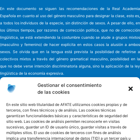
En este documento se siguen las recomendaciones de la Real Academia
Española en cuanto al uso del género masculino para designar la clase, esto es,
a todos los individuos de la especie, sin distinción de sexos. A pesar de ello, en
los últimos tiempos, por razones de corrección política, que no de corrección
lingüística, se está extendiendo la costumbre cuando se alude a grupos mixtos
(masculino y femenino) de hacer explícita en estos casos la alusión a ambos
sexos. Se olvida que en la lengua está prevista la posibilidad de referirse a
colectivos mixtos a través del género gramatical masculino, posibilidad en la
que no debe verse intención discriminatoria alguna, sino la aplicación de la ley
lingüística de la economía expresiva.
Gestionar el consentimiento
de las cookies
Asociación de familiares y cuidadores de enfermos
de Alzheimer y
En este sitio web titularidad de AFATE utilizamos cookies propias y de
terceros, con fines técnicos y de análisis. Las cookies técnicas
otras demencias de Tenerife - AFATE
garantizan funcionalidades básicas y características de seguridad del
C/ Eladio Alfonso y González, nº 6
sitio web. Las cookies de análisis permiten reconocerle en visitas
38010 - Ofra Santa Cruz de Tenerife - España
sucesivas, guardar un ID de usuario único, guardar visitas a través de
Teléfono 922 660 881
múltiples sitios. El uso de cookies de terceros con fines de análisis
Email
informacion@afate.es
implica una transferencia internacional de datos (TID) a un tercer país u