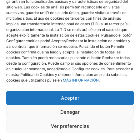
garantizan funcionalidades básicas y características de seguridad del
C/ Eladio Alfonso y González, nº 6
sitio web. Las cookies de análisis permiten reconocerle en visitas
38010 - Ofra Santa Cruz de Tenerife - España
sucesivas, guardar un ID de usuario único, guardar visitas a través de
Teléfono 922 660 881
múltiples sitios. El uso de cookies de terceros con fines de análisis
Email
informacion@afate.es
implica una transferencia internacional de datos (TID) a un tercer país u
organización internacional. La TID se realizará sólo en el caso de que
Acceso privado
acepte explícitamente la instalación de estas cookies. Pulsando el botón
Configurar cookies podrá Aceptar/Rechazar la instalación de cookies y
Facebook
Twitter
Instagram
así controlar que información se recopila. Pulsando el botón Permitir
cookies confirma que ha leído y acepta la instalación de todas las
cookies. También podrá rechazarlas pulsando el botón Rechazar todas
desde la configuración. Puede cambiar sus opciones de consentimiento
en cualquier momento, accediendo a Configurar cookies. Para acceder a
nuestra Política de Cookies y obtener información ampliada sobre las
cookies que utilizamos pulse en
MÁS INFORMACIÓN
.
Aceptar
AVISO LEGAL
POLÍTICA DE COOKIES
Denegar
ACCESIBILIDAD
CONTACTO CON EL DELEGADO DE PROTECCIÓN DE DATOS
Ver preferencias
POLÍTICA DE PROTECCIÓN DE DATOS