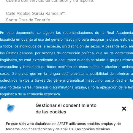
Cuenta con servicio de comedor y transporte.
Calle Alcalde García Ramos nº1
Santa Cruz de Tenerife
En este documento se siguen las recomendaciones de la Real Academia
Española en cuanto al uso del género masculino para designar la clase, esto es,
a todos los individuos de la especie, sin distinción de sexos. A pesar de ello, en
los últimos tiempos, por razones de corrección política, que no de corrección
lingüística, se está extendiendo la costumbre cuando se alude a grupos mixtos
(masculino y femenino) de hacer explícita en estos casos la alusión a ambos
sexos. Se olvida que en la lengua está prevista la posibilidad de referirse a
colectivos mixtos a través del género gramatical masculino, posibilidad en la
que no debe verse intención discriminatoria alguna, sino la aplicación de la ley
lingüística de la economía expresiva.
Gestionar el consentimiento
de las cookies
Asociación de familiares y cuidadores de enfermos
de Alzheimer y
En este sitio web titularidad de AFATE utilizamos cookies propias y de
terceros, con fines técnicos y de análisis. Las cookies técnicas
otras demencias de Tenerife - AFATE