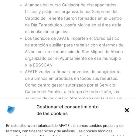
Alumnos del curso Cuidador de discapacitados
físicos y psíquicos organizado por Simpromi del
Cabildo de Tenerife fueron formados en el Centro
de Día Terapéutico Josefa Molina en el área de la
estimulación cognitiva.
Los técnicos de AFATE imparten el Curso básico
de atención auxiliar para trabajar con enfermos de
Alzheimer en el municipio de San Miguel de Abona
organizado por el Ayuntamiento de ese municipio
y la ESSSCAN.
AFATE vuelve a firmar convenios de acogimiento
de alumnos en prácticas en todos sus recursos.
Como centro gestor autorizado por el Servicio
Canario de Empleo, a lo largo de todo el año, los
alumnos de los cursos “Atención Especializada de
Enfermos de Alzheimer” y “Auxiliar de Enfermería
Gestionar el consentimiento
en Geriatría”, del Ciclo Formativo de Técnico en
de las cookies
Actividades Sociosanitarias de la Consejería de
Educación, y de la entidad formativa de Cáritas
En este sitio web titularidad de AFATE utilizamos cookies propias y de
terceros, con fines técnicos y de análisis. Las cookies técnicas
han pasado por nuestros centros recogiendo la