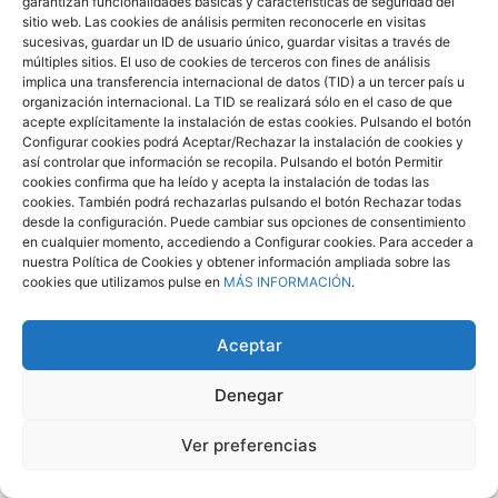
garantizan funcionalidades básicas y características de seguridad del
experiencia que necesitan para acreditar su
sitio web. Las cookies de análisis permiten reconocerle en visitas
formación teórico/práctica.
sucesivas, guardar un ID de usuario único, guardar visitas a través de
Firma de convenios con la UNED y con el Taller de
múltiples sitios. El uso de cookies de terceros con fines de análisis
Empleo “Santa Cruz Integra” del Ayuntamiento de
implica una transferencia internacional de datos (TID) a un tercer país u
organización internacional. La TID se realizará sólo en el caso de que
Santa Cruz de Tenerife.
acepte explícitamente la instalación de estas cookies. Pulsando el botón
Convenio de asesoramiento con Baobab, una
Configurar cookies podrá Aceptar/Rechazar la instalación de cookies y
empresa de venta de artículos especializados que
así controlar que información se recopila. Pulsando el botón Permitir
desde este año cuenta con un apartado destinado
cookies confirma que ha leído y acepta la instalación de todas las
cookies. También podrá rechazarlas pulsando el botón Rechazar todas
a familiares y cuidadores de personas
desde la configuración. Puede cambiar sus opciones de consentimiento
diagnosticadas de Alzheimer y material específico
en cualquier momento, accediendo a Configurar cookies. Para acceder a
de trabajo para éstos.
nuestra Política de Cookies y obtener información ampliada sobre las
El 3 de noviembre, AFATE en colaboración con los
cookies que utilizamos pulse en
MÁS INFORMACIÓN
.
Laboratorios Lundbeck organizó en la sala de
proyecciones del TEA, un acto para socios y
Aceptar
trabajadores en el que se pudieron ver los tres
cortometrajes ganadores del V concurso SNC Film
Denegar
organizado en Madrid en julio del mismo año. Una
vez concluidos, el neurólogo D. José Antonio Rojo
Ver preferencias
Aladro, expuso sus comentarios al respecto y
abrió un debate sobre la figura del cuidador.