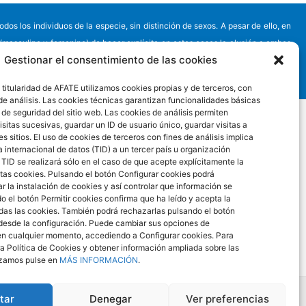
s los individuos de la especie, sin distinción de sexos. A pesar de ello, en
 (masculino y femenino) de hacer explícita en estos casos la alusión a ambos
Gestionar el consentimiento de las cookies
e no debe verse intención discriminatoria alguna, sino la aplicación de la ley
 titularidad de AFATE utilizamos cookies propias y de terceros, con
 de análisis. Las cookies técnicas garantizan funcionalidades básicas
 de seguridad del sitio web. Las cookies de análisis permiten
sitas sucesivas, guardar un ID de usuario único, guardar visitas a
es sitios. El uso de cookies de terceros con fines de análisis implica
 internacional de datos (TID) a un tercer país u organización
 TID se realizará sólo en el caso de que acepte explícitamente la
stas cookies. Pulsando el botón Configurar cookies podrá
 la instalación de cookies y así controlar que información se
do el botón Permitir cookies confirma que ha leído y acepta la
odas las cookies. También podrá rechazarlas pulsando el botón
desde la configuración. Puede cambiar sus opciones de
en cualquier momento, accediendo a Configurar cookies. Para
a Política de Cookies y obtener información ampliada sobre las
izamos pulse en
MÁS INFORMACIÓN
.
 DATOS
POLÍTICA DE PROTECCIÓN DE DATOS
tar
Denegar
Ver preferencias