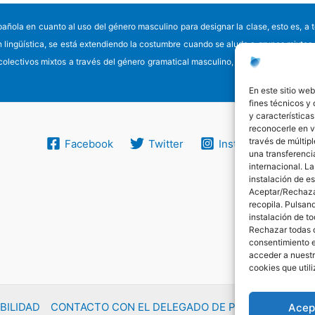
a en cuanto al uso del género masculino para designar la clase, esto es, a todo
ón lingüística, se está extendiendo la costumbre cuando se alude a grupos mixtos
 colectivos mixtos a través del género gramatical masculino, posibilidad en la qu
En este sitio web
fines técnicos y
y características
reconocerle en vi
través de múltipl
Facebook
Twitter
Instagram
una transferencia
internacional. La
instalación de e
Aceptar/Rechazar
recopila. Pulsan
instalación de t
Rechazar todas 
consentimiento 
acceder a nuestr
cookies que util
BILIDAD
CONTACTO CON EL DELEGADO DE PROTECCIÓN DE
Acep