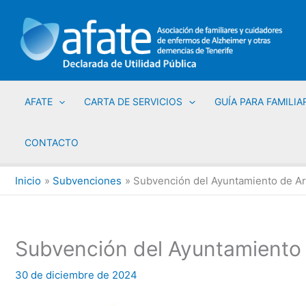
Ir
al
contenido
AFATE
CARTA DE SERVICIOS
GUÍA PARA FAMILIA
CONTACTO
Inicio
Subvenciones
Subvención del Ayuntamiento de A
Subvención del Ayuntamiento
30 de diciembre de 2024