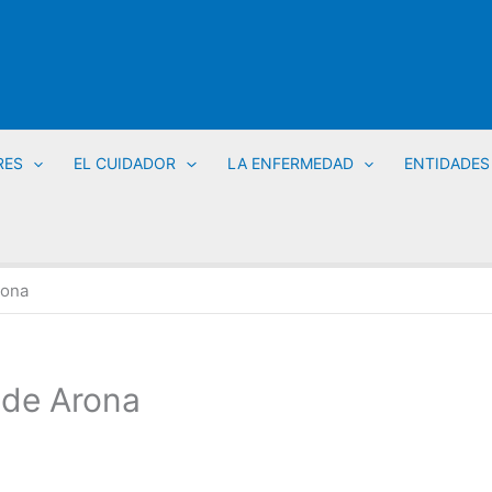
RES
EL CUIDADOR
LA ENFERMEDAD
ENTIDADE
rona
 de Arona