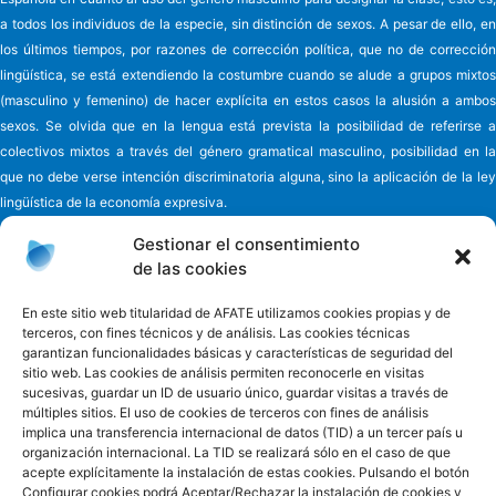
a todos los individuos de la especie, sin distinción de sexos. A pesar de ello, en
los últimos tiempos, por razones de corrección política, que no de corrección
lingüística, se está extendiendo la costumbre cuando se alude a grupos mixtos
(masculino y femenino) de hacer explícita en estos casos la alusión a ambos
sexos. Se olvida que en la lengua está prevista la posibilidad de referirse a
colectivos mixtos a través del género gramatical masculino, posibilidad en la
que no debe verse intención discriminatoria alguna, sino la aplicación de la ley
lingüística de la economía expresiva.
Gestionar el consentimiento
de las cookies
Asociación de familiares y cuidadores de enfermos
de Alzheimer y
En este sitio web titularidad de AFATE utilizamos cookies propias y de
terceros, con fines técnicos y de análisis. Las cookies técnicas
otras demencias de Tenerife - AFATE
garantizan funcionalidades básicas y características de seguridad del
C/ Eladio Alfonso y González, nº 6
sitio web. Las cookies de análisis permiten reconocerle en visitas
38010 - Ofra Santa Cruz de Tenerife - España
sucesivas, guardar un ID de usuario único, guardar visitas a través de
Teléfono 922 660 881
múltiples sitios. El uso de cookies de terceros con fines de análisis
Email
informacion@afate.es
implica una transferencia internacional de datos (TID) a un tercer país u
organización internacional. La TID se realizará sólo en el caso de que
Acceso privado
acepte explícitamente la instalación de estas cookies. Pulsando el botón
Configurar cookies podrá Aceptar/Rechazar la instalación de cookies y
Facebook
Twitter
Instagram