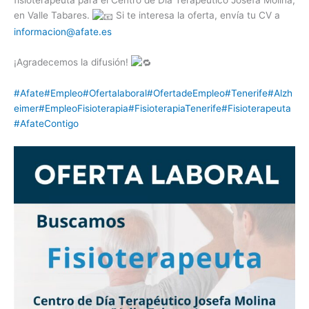
fisioterapeuta para el Centro de Día Terapéutico Josefa Molina,
en Valle Tabares.
Si te interesa la oferta, envía tu CV a
informacion@afate.es
¡Agradecemos la difusión!
#Afate
#Empleo
#Ofertalaboral
#OfertadeEmpleo
#Tenerife
#Alzh
eimer
#EmpleoFisioterapia
#FisioterapiaTenerife
#Fisioterapeuta
#AfateContigo