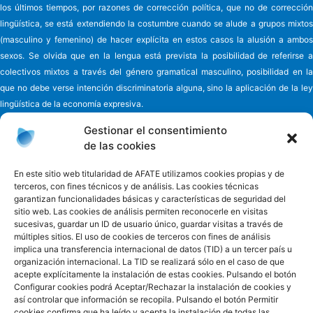
los últimos tiempos, por razones de corrección política, que no de corrección
lingüística, se está extendiendo la costumbre cuando se alude a grupos mixtos
(masculino y femenino) de hacer explícita en estos casos la alusión a ambos
sexos. Se olvida que en la lengua está prevista la posibilidad de referirse a
colectivos mixtos a través del género gramatical masculino, posibilidad en la
que no debe verse intención discriminatoria alguna, sino la aplicación de la ley
lingüística de la economía expresiva.
Gestionar el consentimiento
de las cookies
Asociación de familiares y cuidadores de enfermos
de Alzheimer y
En este sitio web titularidad de AFATE utilizamos cookies propias y de
terceros, con fines técnicos y de análisis. Las cookies técnicas
otras demencias de Tenerife - AFATE
garantizan funcionalidades básicas y características de seguridad del
C/ Eladio Alfonso y González, nº 6
sitio web. Las cookies de análisis permiten reconocerle en visitas
38010 - Ofra Santa Cruz de Tenerife - España
sucesivas, guardar un ID de usuario único, guardar visitas a través de
Teléfono 922 660 881
múltiples sitios. El uso de cookies de terceros con fines de análisis
implica una transferencia internacional de datos (TID) a un tercer país u
Email
informacion@afate.es
organización internacional. La TID se realizará sólo en el caso de que
Acceso privado
acepte explícitamente la instalación de estas cookies. Pulsando el botón
Configurar cookies podrá Aceptar/Rechazar la instalación de cookies y
Facebook
Twitter
Instagram
así controlar que información se recopila. Pulsando el botón Permitir
cookies confirma que ha leído y acepta la instalación de todas las