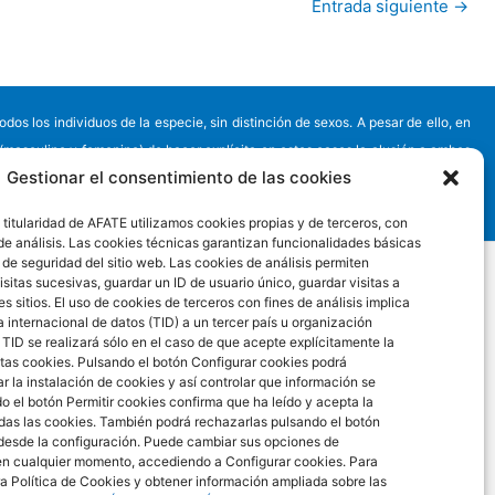
Entrada siguiente
→
s los individuos de la especie, sin distinción de sexos. A pesar de ello, en
 (masculino y femenino) de hacer explícita en estos casos la alusión a ambos
Gestionar el consentimiento de las cookies
e no debe verse intención discriminatoria alguna, sino la aplicación de la ley
 titularidad de AFATE utilizamos cookies propias y de terceros, con
 de análisis. Las cookies técnicas garantizan funcionalidades básicas
 de seguridad del sitio web. Las cookies de análisis permiten
sitas sucesivas, guardar un ID de usuario único, guardar visitas a
es sitios. El uso de cookies de terceros con fines de análisis implica
 internacional de datos (TID) a un tercer país u organización
 TID se realizará sólo en el caso de que acepte explícitamente la
stas cookies. Pulsando el botón Configurar cookies podrá
 la instalación de cookies y así controlar que información se
do el botón Permitir cookies confirma que ha leído y acepta la
odas las cookies. También podrá rechazarlas pulsando el botón
desde la configuración. Puede cambiar sus opciones de
en cualquier momento, accediendo a Configurar cookies. Para
a Política de Cookies y obtener información ampliada sobre las