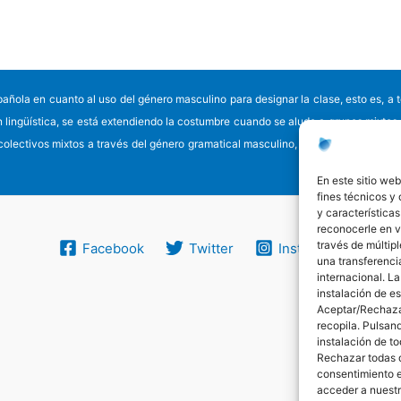
a en cuanto al uso del género masculino para designar la clase, esto es, a todo
ón lingüística, se está extendiendo la costumbre cuando se alude a grupos mixtos
 colectivos mixtos a través del género gramatical masculino, posibilidad en la qu
En este sitio web
fines técnicos y
y características
reconocerle en vi
través de múltipl
Facebook
Twitter
Instagram
una transferencia
internacional. La
instalación de e
Aceptar/Rechazar
recopila. Pulsan
instalación de t
Rechazar todas 
consentimiento 
acceder a nuestr