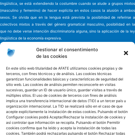
lingüística, se está extendiendo la costumbre cuando se alude a grupos mixtos
(masculino y femenino) de hacer explícita en estos casos la alusión a ambos
sexos. Se olvida que en la lengua está prevista la posibilidad de referirse a
colectivos mixtos a través del género gramatical masculino, posibilidad en la
que no debe verse intención discriminatoria alguna, sino la aplicación de la ley
lingüística de la economía expresiva.
Gestionar el consentimiento
de las cookies
Asociación de familiares y cuidadores de enfermos
de Alzheimer y
En este sitio web titularidad de AFATE utilizamos cookies propias y de
terceros, con fines técnicos y de análisis. Las cookies técnicas
otras demencias de Tenerife - AFATE
garantizan funcionalidades básicas y características de seguridad del
C/ Eladio Alfonso y González, nº 6
sitio web. Las cookies de análisis permiten reconocerle en visitas
38010 - Ofra Santa Cruz de Tenerife - España
sucesivas, guardar un ID de usuario único, guardar visitas a través de
Teléfono 922 660 881
múltiples sitios. El uso de cookies de terceros con fines de análisis
implica una transferencia internacional de datos (TID) a un tercer país u
Email
informacion@afate.es
organización internacional. La TID se realizará sólo en el caso de que
Acceso privado
acepte explícitamente la instalación de estas cookies. Pulsando el botón
Configurar cookies podrá Aceptar/Rechazar la instalación de cookies y
Facebook
Twitter
Instagram
así controlar que información se recopila. Pulsando el botón Permitir
cookies confirma que ha leído y acepta la instalación de todas las
cookies. También podrá rechazarlas pulsando el botón Rechazar todas