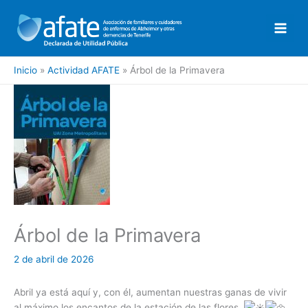
Ir
al
contenido
Inicio
Actividad AFATE
Árbol de la Primavera
Árbol de la Primavera
2 de abril de 2026
Abril ya está aquí y, con él, aumentan nuestras ganas de vivir
al máximo los encantos de la estación de las flores.