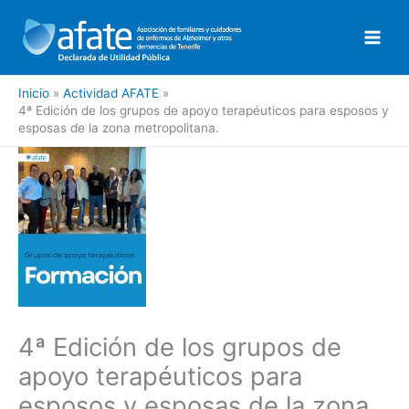
Ir
al
contenido
Inicio
Actividad AFATE
4ª Edición de los grupos de apoyo terapéuticos para esposos y
esposas de la zona metropolitana.
4ª Edición de los grupos de
apoyo terapéuticos para
esposos y esposas de la zona