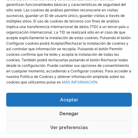
garantizan funcionalidades básicas y características de seguridad del
C/ Eladio Alfonso y González, nº 6
sitio web. Las cookies de análisis permiten reconocerle en visitas
38010 - Ofra Santa Cruz de Tenerife - España
sucesivas, guardar un ID de usuario único, guardar visitas a través de
Teléfono 922 660 881
múltiples sitios. El uso de cookies de terceros con fines de análisis
implica una transferencia internacional de datos (TID) a un tercer país u
Email
informacion@afate.es
organización internacional. La TID se realizará sólo en el caso de que
Acceso privado
acepte explícitamente la instalación de estas cookies. Pulsando el botón
Configurar cookies podrá Aceptar/Rechazar la instalación de cookies y
Facebook
Twitter
Instagram
así controlar que información se recopila. Pulsando el botón Permitir
cookies confirma que ha leído y acepta la instalación de todas las
cookies. También podrá rechazarlas pulsando el botón Rechazar todas
desde la configuración. Puede cambiar sus opciones de consentimiento
en cualquier momento, accediendo a Configurar cookies. Para acceder a
nuestra Política de Cookies y obtener información ampliada sobre las
cookies que utilizamos pulse en
MÁS INFORMACIÓN
.
Aceptar
AVISO LEGAL
POLÍTICA DE COOKIES
Denegar
ACCESIBILIDAD
CONTACTO CON EL DELEGADO DE PROTECCIÓN DE DATOS
Ver preferencias
POLÍTICA DE PROTECCIÓN DE DATOS