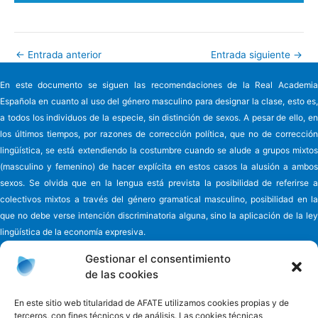
←
Entrada anterior
Entrada siguiente
→
En este documento se siguen las recomendaciones de la Real Academia
Española en cuanto al uso del género masculino para designar la clase, esto es,
a todos los individuos de la especie, sin distinción de sexos. A pesar de ello, en
los últimos tiempos, por razones de corrección política, que no de corrección
lingüística, se está extendiendo la costumbre cuando se alude a grupos mixtos
(masculino y femenino) de hacer explícita en estos casos la alusión a ambos
sexos. Se olvida que en la lengua está prevista la posibilidad de referirse a
colectivos mixtos a través del género gramatical masculino, posibilidad en la
que no debe verse intención discriminatoria alguna, sino la aplicación de la ley
lingüística de la economía expresiva.
Gestionar el consentimiento
de las cookies
Asociación de familiares y cuidadores de enfermos
de Alzheimer y
En este sitio web titularidad de AFATE utilizamos cookies propias y de
terceros, con fines técnicos y de análisis. Las cookies técnicas
otras demencias de Tenerife - AFATE