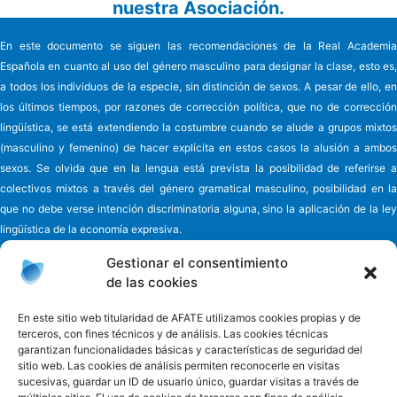
nuestra Asociación.
En este documento se siguen las recomendaciones de la Real Academia
Española en cuanto al uso del género masculino para designar la clase, esto es,
a todos los individuos de la especie, sin distinción de sexos. A pesar de ello, en
los últimos tiempos, por razones de corrección política, que no de corrección
lingüística, se está extendiendo la costumbre cuando se alude a grupos mixtos
(masculino y femenino) de hacer explícita en estos casos la alusión a ambos
sexos. Se olvida que en la lengua está prevista la posibilidad de referirse a
colectivos mixtos a través del género gramatical masculino, posibilidad en la
que no debe verse intención discriminatoria alguna, sino la aplicación de la ley
lingüística de la economía expresiva.
Gestionar el consentimiento
de las cookies
Asociación de familiares y cuidadores de enfermos
de Alzheimer y
En este sitio web titularidad de AFATE utilizamos cookies propias y de
terceros, con fines técnicos y de análisis. Las cookies técnicas
otras demencias de Tenerife - AFATE
garantizan funcionalidades básicas y características de seguridad del
C/ Eladio Alfonso y González, nº 6
sitio web. Las cookies de análisis permiten reconocerle en visitas
38010 - Ofra Santa Cruz de Tenerife - España
sucesivas, guardar un ID de usuario único, guardar visitas a través de
Teléfono 922 660 881