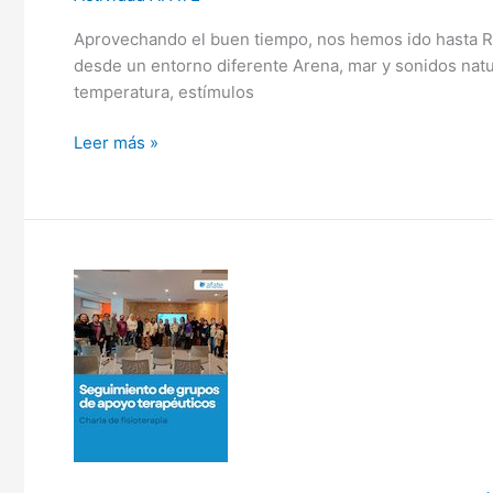
Aprovechando el buen tiempo, nos hemos ido hasta Rada
desde un entorno diferente Arena, mar y sonidos natur
temperatura, estímulos
Leer más »
Seguimiento
de
grupos
de
apoyo
terapéuticos