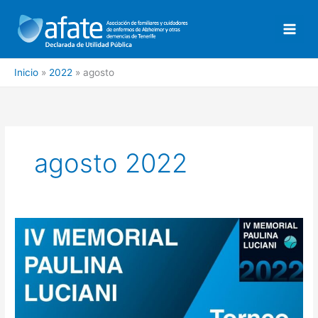
Ir
al
contenido
Inicio
2022
agosto
agosto 2022
TORNEO
DE
PADEL
–
IV
MEMORIAL