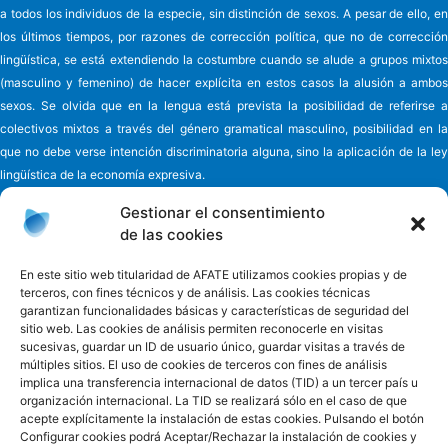
a todos los individuos de la especie, sin distinción de sexos. A pesar de ello, en
los últimos tiempos, por razones de corrección política, que no de corrección
lingüística, se está extendiendo la costumbre cuando se alude a grupos mixtos
(masculino y femenino) de hacer explícita en estos casos la alusión a ambos
sexos. Se olvida que en la lengua está prevista la posibilidad de referirse a
colectivos mixtos a través del género gramatical masculino, posibilidad en la
que no debe verse intención discriminatoria alguna, sino la aplicación de la ley
lingüística de la economía expresiva.
Gestionar el consentimiento
de las cookies
Asociación de familiares y cuidadores de enfermos
de Alzheimer y
En este sitio web titularidad de AFATE utilizamos cookies propias y de
terceros, con fines técnicos y de análisis. Las cookies técnicas
otras demencias de Tenerife - AFATE
garantizan funcionalidades básicas y características de seguridad del
C/ Eladio Alfonso y González, nº 6
sitio web. Las cookies de análisis permiten reconocerle en visitas
38010 - Ofra Santa Cruz de Tenerife - España
sucesivas, guardar un ID de usuario único, guardar visitas a través de
Teléfono 922 660 881
múltiples sitios. El uso de cookies de terceros con fines de análisis
Email
informacion@afate.es
implica una transferencia internacional de datos (TID) a un tercer país u
organización internacional. La TID se realizará sólo en el caso de que
Acceso privado
acepte explícitamente la instalación de estas cookies. Pulsando el botón
Configurar cookies podrá Aceptar/Rechazar la instalación de cookies y
Facebook
Twitter
Instagram