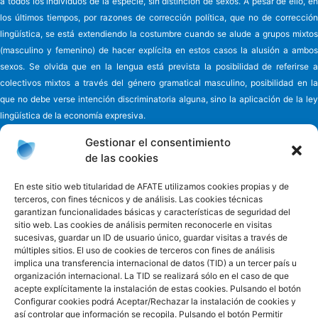
a todos los individuos de la especie, sin distinción de sexos. A pesar de ello, en
los últimos tiempos, por razones de corrección política, que no de corrección
lingüística, se está extendiendo la costumbre cuando se alude a grupos mixtos
(masculino y femenino) de hacer explícita en estos casos la alusión a ambos
sexos. Se olvida que en la lengua está prevista la posibilidad de referirse a
colectivos mixtos a través del género gramatical masculino, posibilidad en la
que no debe verse intención discriminatoria alguna, sino la aplicación de la ley
lingüística de la economía expresiva.
Gestionar el consentimiento
de las cookies
Asociación de familiares y cuidadores de enfermos
de Alzheimer y
En este sitio web titularidad de AFATE utilizamos cookies propias y de
terceros, con fines técnicos y de análisis. Las cookies técnicas
otras demencias de Tenerife - AFATE
garantizan funcionalidades básicas y características de seguridad del
C/ Eladio Alfonso y González, nº 6
sitio web. Las cookies de análisis permiten reconocerle en visitas
38010 - Ofra Santa Cruz de Tenerife - España
sucesivas, guardar un ID de usuario único, guardar visitas a través de
Teléfono 922 660 881
múltiples sitios. El uso de cookies de terceros con fines de análisis
Email
informacion@afate.es
implica una transferencia internacional de datos (TID) a un tercer país u
organización internacional. La TID se realizará sólo en el caso de que
Acceso privado
acepte explícitamente la instalación de estas cookies. Pulsando el botón
Configurar cookies podrá Aceptar/Rechazar la instalación de cookies y
Facebook
Twitter
Instagram
así controlar que información se recopila. Pulsando el botón Permitir