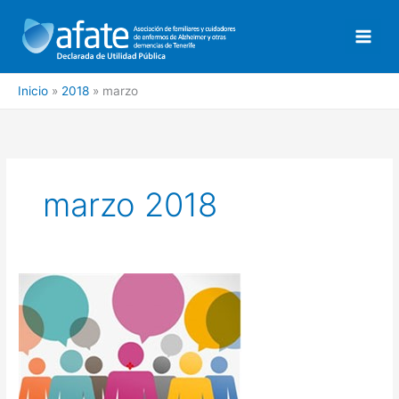
Ir
al
contenido
Inicio
2018
marzo
marzo 2018
Asamblea
General
Ordinaria
de
AFATE